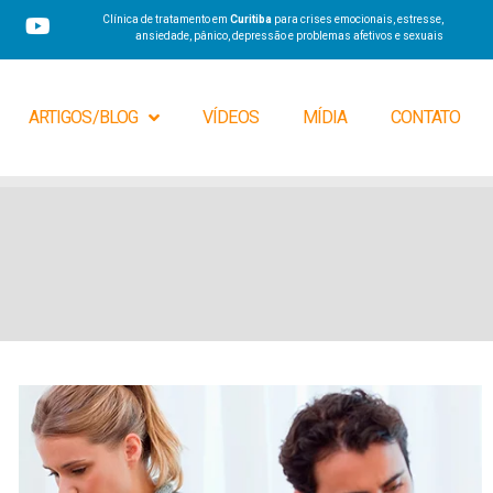
Clínica de tratamento em
Curitiba
para crises emocionais, estresse,
ansiedade, pânico, depressão e problemas afetivos e sexuais
ARTIGOS/BLOG
VÍDEOS
MÍDIA
CONTATO