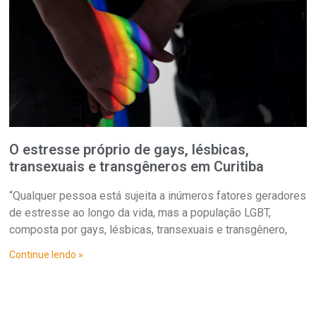
O estresse próprio de gays, lésbicas,
transexuais e transgêneros em Curitiba
“Qualquer pessoa está sujeita a inúmeros fatores geradores
de estresse ao longo da vida, mas a população LGBT,
composta por gays, lésbicas, transexuais e transgênero,
Continue lendo »