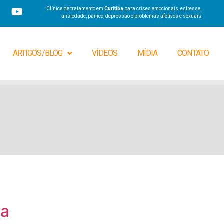
Clínica de tratamento em
Curitiba
para crises emocionais, estresse,
ansiedade, pânico, depressão e problemas afetivos e sexuais
ARTIGOS/BLOG
VÍDEOS
MÍDIA
CONTATO
ca