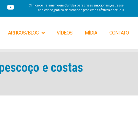
Clínica de tratamento em
Curitiba
para crises emocionais, estresse,
ansiedade, pânico, depressão e problemas afetivos e sexuais
ARTIGOS/BLOG
VÍDEOS
MÍDIA
CONTATO
 pescoço e costas