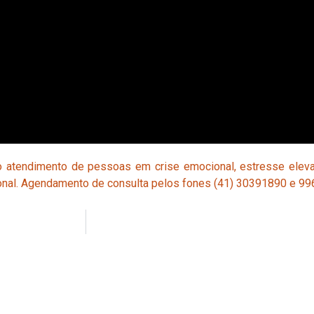
no atendimento de pessoas em crise emocional, estresse eleva
onal. Agendamento de consulta pelos fones (41) 30391890 e 9