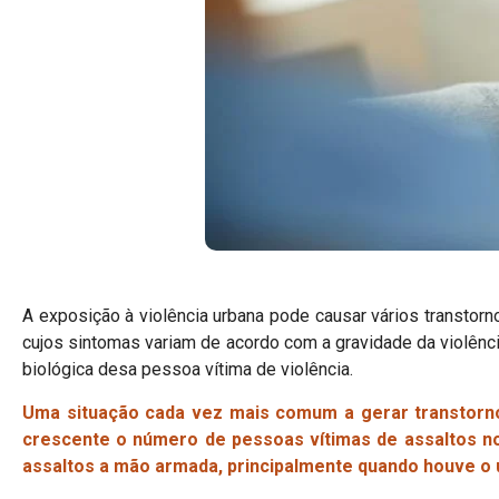
A exposição à violência urbana pode causar vários transtorn
cujos sintomas variam de acordo com a gravidade da violênci
biológica desa pessoa vítima de violência.
Uma situação cada vez mais comum a gerar transtorno 
crescente o número de pessoas vítimas de assaltos no
assaltos a mão armada, principalmente quando houve o u