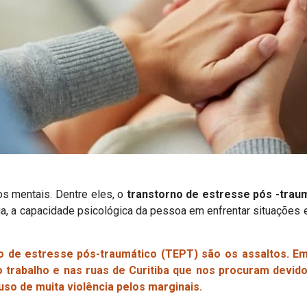
os mentais. Dentre eles, o
transtorno de estresse pós -trau
a, a capacidade psicológica da pessoa em enfrentar situações e
de estresse pós-traumático (TEPT) são os assaltos. Em 
 trabalho e nas ruas de Curitiba que nos procuram devido
so de muita violência pelos marginais.