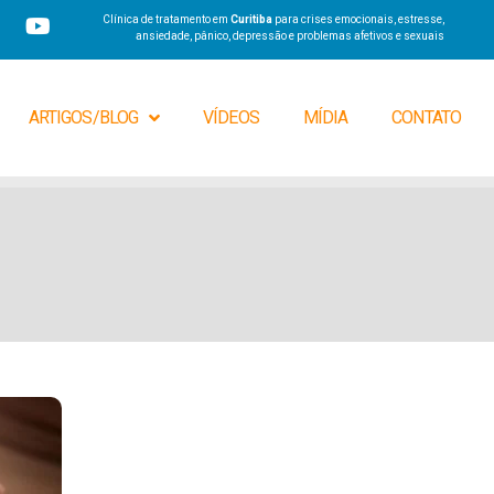
Clínica de tratamento em
Curitiba
para crises emocionais, estresse,
ansiedade, pânico, depressão e problemas afetivos e sexuais
ARTIGOS/BLOG
VÍDEOS
MÍDIA
CONTATO