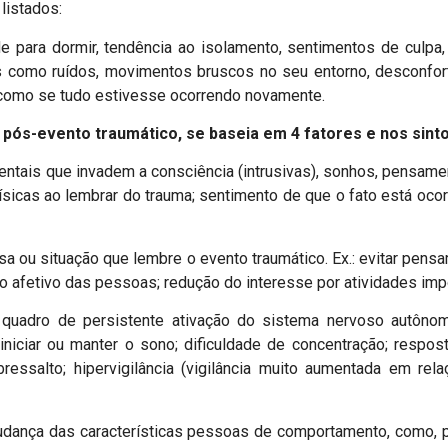
listados:
 para dormir, tendência ao isolamento, sentimentos de culpa, d
os como ruídos, movimentos bruscos no seu entorno, desconfo
 como se tudo estivesse ocorrendo novamente.
a pós-evento traumático, se baseia em 4 fatores e nos sin
tais que invadem a consciência (intrusivas), sonhos, pensament
ísicas ao lembrar do trauma; sentimento de que o fato está oc
sa ou situação que lembre o evento traumático. Ex.: evitar pen
nto afetivo das pessoas; redução do interesse por atividades imp
quadro de persistente ativação do sistema nervoso autônom
niciar ou manter o sono; dificuldade de concentração; respos
ssalto; hipervigilância (vigilância muito aumentada em relaçã
udança das características pessoas de comportamento, como, p