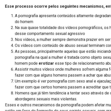
Esse processo ocorre pelos seguintes mecanismos, ent
A pornografia apresenta conteúdos altamente degradant
do homem
Na sua quase totalidade dos vídeos pornográficos, os 
desse comportamento sexual agressivo
Nos vídeos, a mulher sempre demonstra prazer em se
Os vídeos com conteúdo de abuso sexual terminam com
As pessoas, principalmente aquelas que estão iniciando
pornografia na qual a mulher é tratada como objeto sex
homem pode
erotizar
esse tipo de relacionamento abu
Assistir muitos vídeos onde mulheres sofrem alguma f
fazer com que alguns homens passem a achar que abusa
Um exemplo é ver pornografia com sexo anal e ejacula
fazer com que certos homens passem a acreditar que t
Homens que já têm tendência a tentar sexo através de c
abordagens sexuais mais violentas.
Esses e outros mecanismos da pornografia podem afetar mui
estão em fase de formação de seus scripts sexuais, com grav