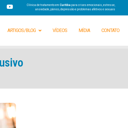
Clínica de tratamento em
Curitiba
para crises emocionais, estresse,
ansiedade, pânico, depressão e problemas afetivos e sexuais
ARTIGOS/BLOG
VÍDEOS
MÍDIA
CONTATO
usivo