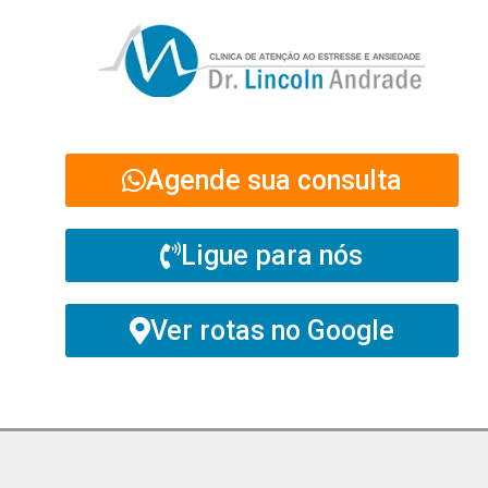
Agende sua consulta
Ligue para nós
Ver rotas no Google