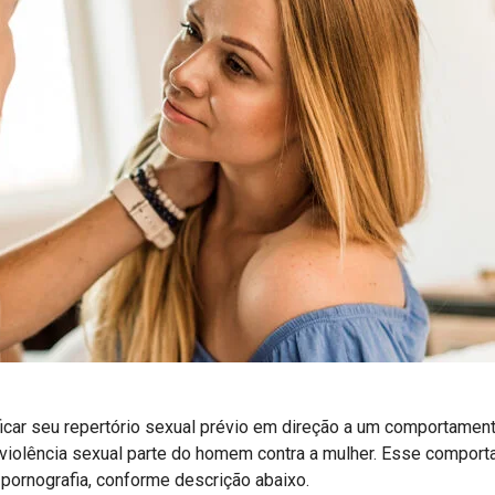
ar seu repertório sexual prévio em direção a um comportamento
violência sexual parte do homem contra a mulher. Esse comport
pornografia, conforme descrição abaixo.