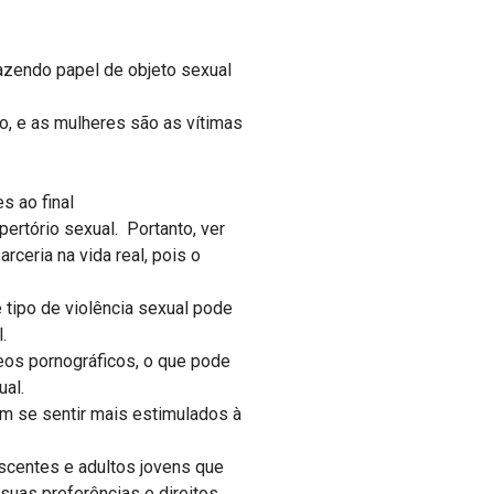
azendo papel de objeto sexual
o, e as mulheres são as vítimas
 ao final
ertório sexual. Portanto, ver
rceria na vida real, pois o
tipo de violência sexual pode
.
eos pornográficos, o que pode
al.
em se sentir mais estimulados à
scentes e adultos jovens que
suas preferências e direitos