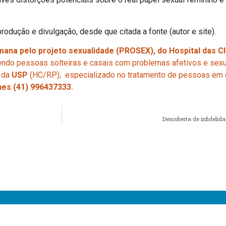
rodução e divulgação, desde que citada a fonte (autor e site).
mana pelo projeto sexualidade (PROSEX), do Hospital das Cl
ndo pessoas solteiras e casais com problemas afetivos e sexu
s da
USP
(HC/RP), especializado no tratamento de pessoas em c
es (41) 996437333.
Descoberta de infidelid