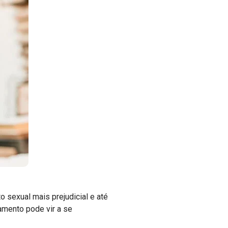
 sexual mais prejudicial e até
amento pode vir a se