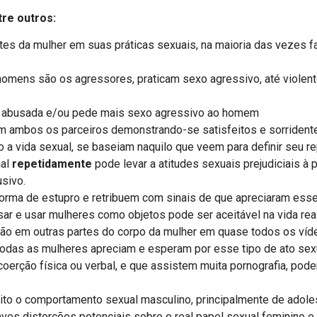
re outros:
es da mulher em suas práticas sexuais, na maioria das vezes f
homens são os agressores, praticam sexo agressivo, até violent
r abusada e/ou pede mais sexo agressivo ao homem
 ambos os parceiros demonstrando-se satisfeitos e sorridentes
 a vida sexual, se baseiam naquilo que veem para definir seu rep
ual
repetidamente
pode levar a atitudes sexuais prejudiciais à pa
sivo.
orma de estupro e retribuem com sinais de que apreciaram esse 
r e usar mulheres como objetos pode ser aceitável na vida real
ção em outras partes do corpo da mulher em quase todos os víd
odas as mulheres apreciam e esperam por esse tipo de ato sexu
oerção física ou verbal, e que assistem muita pornografia, pod
to o comportamento sexual masculino, principalmente de adole
es distorções potenciais sobre o real papel sexual feminino e 