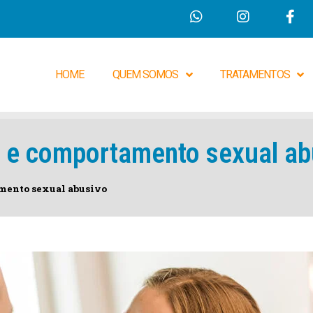
HOME
QUEM SOMOS
TRATAMENTOS
a e comportamento sexual ab
mento sexual abusivo