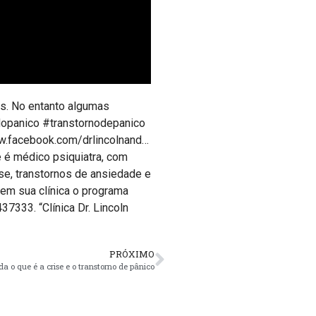
as. No entanto algumas
edopanico #transtornodepanico
w.facebook.com/drlincolnand…
 é médico psiquiatra, com
se, transtornos de ansiedade e
em sua clínica o programa
333. “Clínica Dr. Lincoln
PRÓXIMO
a o que é a crise e o transtorno de pânico