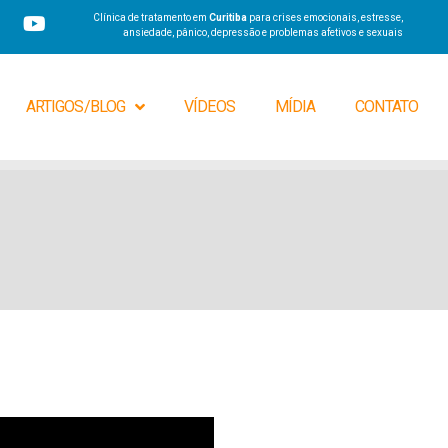
Clínica de tratamento em
Curitiba
para crises emocionais, estresse,
ansiedade, pânico, depressão e problemas afetivos e sexuais
ARTIGOS/BLOG
VÍDEOS
MÍDIA
CONTATO
O