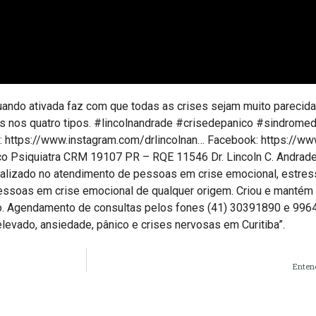
uando ativada faz com que todas as crises sejam muito parecid
ses nos quatro tipos. #lincolnandrade #crisedepanico #sindrom
tps://www.instagram.com/drlincolnan… Facebook: https://ww
co Psiquiatra CRM 19107 PR – RQE 11546 Dr. Lincoln C. Andrade
cializado no atendimento de pessoas em crise emocional, estres
essoas em crise emocional de qualquer origem. Criou e mantém 
. Agendamento de consultas pelos fones (41) 30391890 e 996437
elevado, ansiedade, pânico e crises nervosas em Curitiba”.
Entend