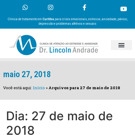
Clínica de tratamento em
Curitiba
para crises emocionais, estresse, ansiedade, pânico,
depressão e problemas afetivos e sexuais
maio 27, 2018
Você está aqui:
Início
»
Arquivos para 27 de maio de 2018
Dia:
27 de maio de
2018