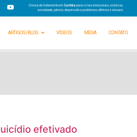
Clínica de tratamento em
Curitiba
para crises emocionais, estresse,
ansiedade, pânico, depressão e problemas afetivos e sexuais
ARTIGOS/BLOG
VÍDEOS
MÍDIA
CONTATO
uicídio efetivado